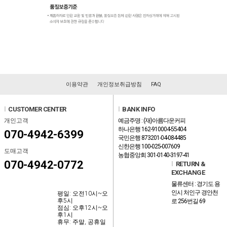
이용약관
개인정보취급방침
FAQ
l
CUSTOMER CENTER
l
BANK INFO
개인고객
예금주명 : (재)아름다운커피
하나은행 162-910004-55404
070-4942-6399
국민은행 873201-04-084485
신한은행 100-025-007609
도매고객
농협중앙회 301-0140-3197-41
070-4942-0772
l
RETURN &
EXCHANGE
물류센터 : 경기도 용
인시 처인구 경안천
평일: 오전10시~오
후5시
로 256번길 69
점심: 오후12시~오
후1시
휴무: 주말, 공휴일