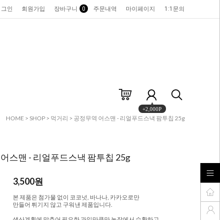
로그인
회원가입
장바구니
0
주문내역
마이페이지
1:1문의
+2,000P
HOME
>
SHOP
>
먹거리
> 공정무역 어스맨 - 리얼푸드스낵 팜투칩 25g
어스맨 - 리얼푸드스낵 팜투칩 25g
3,500
원
본 제품은 첨가물 없이 코코넛, 바나나, 카카오로만
만들어 튀기지 않고 구워낸 제품입니다.
생산계획에 맞추어 필요한 과일만큼만 농장에서 수확하고,