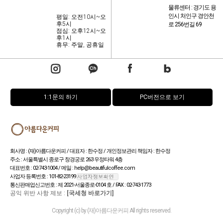
물류센터 : 경기도 용
인시 처인구 경안천
평일: 오전10시~오
후5시
로 256번길 69
점심: 오후12시~오
후1시
휴무: 주말, 공휴일
1:1문의 하기
PC버전으로 보기
회사명 : (재)아름다운커피 / 대표자 : 한수정 / 개인정보관리 책임자 : 한수정
주소 : 서울특별시 종로구 창경궁로 263 우정타워 4층
대표번호 : 02-743-1004 / 메일 : help@beautifulcoffee.com
사업자 등록번호 : 101-82-23199
통신판매업신고번호 : 제 2021-서울종로-0104 호 / FAX : 02-743-1773
공익 위반 사항 제보 :
[국세청 바로가기]
Copyright (c) by (재)아름다운커피 All rights reserved.