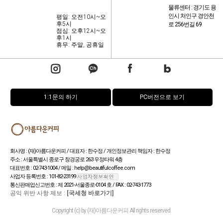
물류센터 : 경기도 용
인시 처인구 경안천
평일: 오전10시~오
후5시
로 256번길 69
점심: 오후12시~오
후1시
휴무: 주말, 공휴일
1:1문의 하기
PC버전으로 보기
회사명 : (재)아름다운커피 / 대표자 : 한수정 / 개인정보관리 책임자 : 한수정
주소 : 서울특별시 종로구 창경궁로 263 우정타워 4층
대표번호 : 02-743-1004 / 메일 : help@beautifulcoffee.com
사업자 등록번호 : 101-82-23199
통신판매업신고번호 : 제 2021-서울종로-0104 호 / FAX : 02-743-1773
공익 위반 사항 제보 :
[국세청 바로가기]
Copyright (c) by (재)아름다운커피 All rights reserved.