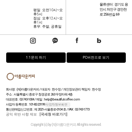
물류센터 : 경기도 용
인시 처인구 경안천
평일: 오전10시~오
후5시
로 256번길 69
점심: 오후12시~오
후1시
휴무: 주말, 공휴일
1:1문의 하기
PC버전으로 보기
회사명 : (재)아름다운커피 / 대표자 : 한수정 / 개인정보관리 책임자 : 한수정
주소 : 서울특별시 종로구 창경궁로 263 우정타워 4층
대표번호 : 02-743-1004 / 메일 : help@beautifulcoffee.com
사업자 등록번호 : 101-82-23199
통신판매업신고번호 : 제 2021-서울종로-0104 호 / FAX : 02-743-1773
공익 위반 사항 제보 :
[국세청 바로가기]
Copyright (c) by (재)아름다운커피 All rights reserved.