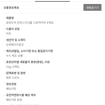
상품정보제공
내용숨기기
ㆍ제품명
공정무역 안데스의선물 드립백커피 8개입
ㆍ식품의 유형
커피
ㆍ생산자 및 소재지
상세페이지참조
ㆍ제조년월일, 소비기한 또는 품질유지기한
수시 제조 상품
ㆍ포장단위별 내용물의 용량(중량), 수량
10g, 8개입
ㆍ원재료명 및 함량
페루 100%
ㆍ영양성분
해당사항
ㆍ유전자변형식품 해당 여부
해당사항 없음