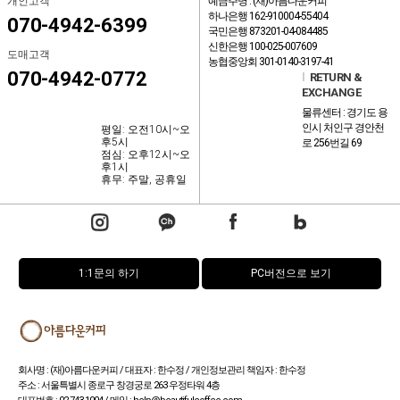
개인고객
예금주명 : (재)아름다운커피
하나은행 162-910004-55404
070-4942-6399
국민은행 873201-04-084485
신한은행 100-025-007609
도매고객
농협중앙회 301-0140-3197-41
070-4942-0772
l
RETURN &
EXCHANGE
물류센터 : 경기도 용
인시 처인구 경안천
평일: 오전10시~오
후5시
로 256번길 69
점심: 오후12시~오
후1시
휴무: 주말, 공휴일
1:1문의 하기
PC버전으로 보기
회사명 : (재)아름다운커피 / 대표자 : 한수정 / 개인정보관리 책임자 : 한수정
주소 : 서울특별시 종로구 창경궁로 263 우정타워 4층