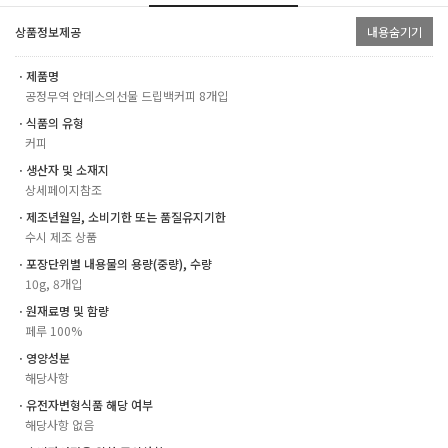
상품정보제공
내용숨기기
ㆍ제품명
공정무역 안데스의선물 드립백커피 8개입
ㆍ식품의 유형
커피
ㆍ생산자 및 소재지
상세페이지참조
ㆍ제조년월일, 소비기한 또는 품질유지기한
수시 제조 상품
ㆍ포장단위별 내용물의 용량(중량), 수량
10g, 8개입
ㆍ원재료명 및 함량
페루 100%
ㆍ영양성분
해당사항
ㆍ유전자변형식품 해당 여부
해당사항 없음