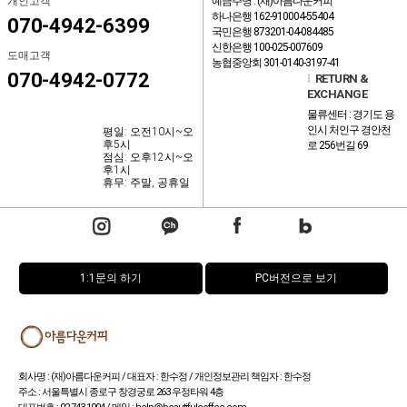
개인고객
예금주명 : (재)아름다운커피
하나은행 162-910004-55404
070-4942-6399
국민은행 873201-04-084485
신한은행 100-025-007609
도매고객
농협중앙회 301-0140-3197-41
070-4942-0772
l
RETURN &
EXCHANGE
물류센터 : 경기도 용
인시 처인구 경안천
평일: 오전10시~오
후5시
로 256번길 69
점심: 오후12시~오
후1시
휴무: 주말, 공휴일
1:1문의 하기
PC버전으로 보기
회사명 : (재)아름다운커피 / 대표자 : 한수정 / 개인정보관리 책임자 : 한수정
주소 : 서울특별시 종로구 창경궁로 263 우정타워 4층