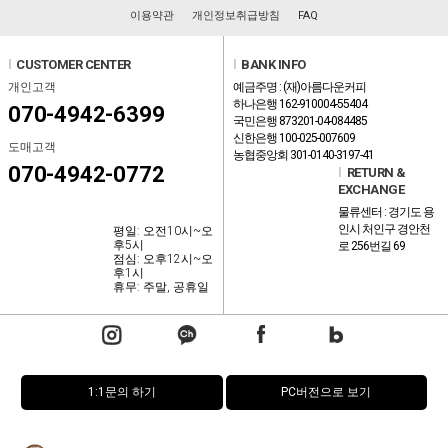
이용약관
개인정보취급방침
FAQ
l
CUSTOMER CENTER
l
BANK INFO
개인고객
예금주명 : (재)아름다운커피
하나은행 162-910004-55404
070-4942-6399
국민은행 873201-04-084485
신한은행 100-025-007609
도매고객
농협중앙회 301-0140-3197-41
070-4942-0772
l
RETURN &
EXCHANGE
물류센터 : 경기도 용
인시 처인구 경안천
평일: 오전10시~오
후5시
로 256번길 69
점심: 오후12시~오
후1시
휴무: 주말, 공휴일
1:1문의 하기
PC버전으로 보기