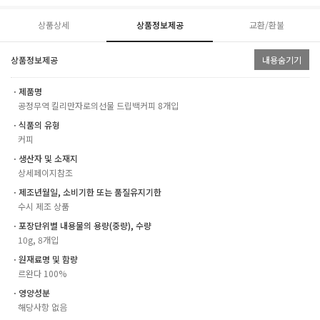
상품상세
상품정보제공
교환/환불
상품정보제공
내용숨기기
ㆍ제품명
공정무역 킬리만자로의선물 드립백커피 8개입
ㆍ식품의 유형
커피
ㆍ생산자 및 소재지
상세페이지참조
ㆍ제조년월일, 소비기한 또는 품질유지기한
수시 제조 상품
ㆍ포장단위별 내용물의 용량(중량), 수량
10g, 8개입
ㆍ원재료명 및 함량
르완다 100%
ㆍ영양성분
해당사항 없음