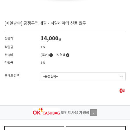
[매일발송] 공정무역 네팔 - 히말라야의 선물 원두
14,000
상품가
원
적립금
1%
배송비
(조건)
지역별
적립금
1%
분쇄도 선택
0
원
포인트사용 가맹점
?