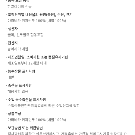
ㆍ품목 또는 명칭
히말라야의 선물
ㆍ포장단위별 내용물의 용량(중량), 수량, 크기
아라비카 커피원두 100% (네팔 100%)
ㆍ생산자
굴미, 신두팔촉 협동조합
ㆍ원산지
남아시아 네팔
ㆍ제조년월일, 소비기한 또는 품질유지기한
제조일로부터 12개월 이내
ㆍ농수산물 표시사항
네팔
ㆍ축산물 표시사항
해당사항 없음
ㆍ수입 농수축산물 표시사항
수입식품안전관리특별법에 따른 수입신고를 필함
ㆍ상품구성
아라비카 커피원두 100% (네팔 100%)
ㆍ보관방법 또는 취급방법
직사광선을 피하고 실온보관하시고, 개봉후에는 가급적 빨리드시기를 권장드려요.