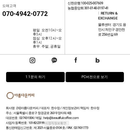
신한은행 100-025-007609
도매고객
농협중앙회 301-0140-3197-41
070-4942-0772
l
RETURN &
EXCHANGE
물류센터 : 경기도 용
인시 처인구 경안천
평일: 오전10시~오
후5시
로 256번길 69
점심: 오후12시~오
후1시
휴무: 주말, 공휴일
1:1문의 하기
PC버전으로 보기
회사명 : (재)아름다운커피 / 대표자 : 한수정 / 개인정보관리 책임자 : 한수정
주소 : 서울특별시 종로구 창경궁로 263 우정타워 4층
대표번호 : 02-743-1004 / 메일 : help@beautifulcoffee.com
사업자 등록번호 : 101-82-23199
통신판매업신고번호 : 제 2021-서울종로-0104 호 / FAX : 02-743-1773