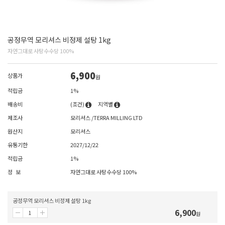
공정무역 모리셔스 비정제 설탕 1kg
자연그대로 사탕수수당 100%
6,900
상품가
원
적립금
1%
배송비
(조건)
지역별
제조사
모리셔스 /TERRA MILLING LTD
원산지
모리셔스
유통기한
2027/12/22
적립금
1%
정 보
자연그대로 사탕수수당 100%
공정무역 모리셔스 비정제 설탕 1kg
6,900
원