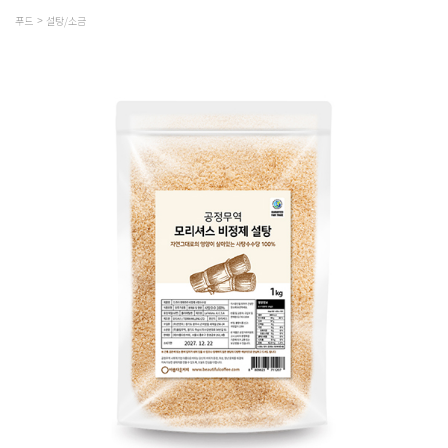
푸드
설탕/소금