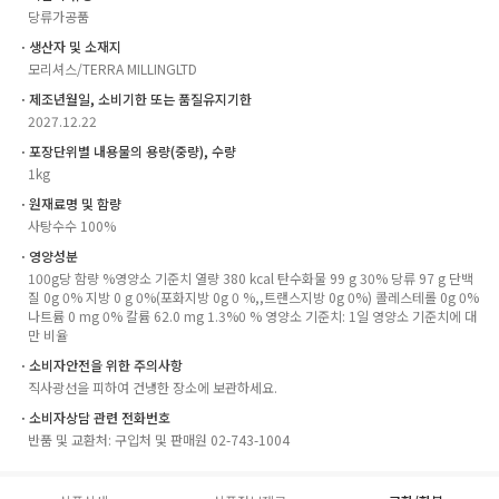
당류가공품
ㆍ생산자 및 소재지
모리셔스/TERRA MILLINGLTD
ㆍ제조년월일, 소비기한 또는 품질유지기한
2027.12.22
ㆍ포장단위별 내용물의 용량(중량), 수량
1kg
ㆍ원재료명 및 함량
사탕수수 100%
ㆍ영양성분
100g당 함량 %영양소 기준치 열량 380 kcal 탄수화물 99 g 30% 당류 97 g 단백
질 0g 0% 지방 0 g 0%(포화지방 0g 0 %,,트랜스지방 0g 0%) 콜레스테롤 0g 0%
나트륨 0 mg 0% 칼륨 62.0 mg 1.3%0 % 영양소 기준치: 1일 영양소 기준치에 대
만 비율
ㆍ소비자안전을 위한 주의사항
직사광선을 피하여 건냉한 장소에 보관하세요.
ㆍ소비자상담 관련 전화번호
반품 및 교환처: 구입처 및 판매원 02-743-1004