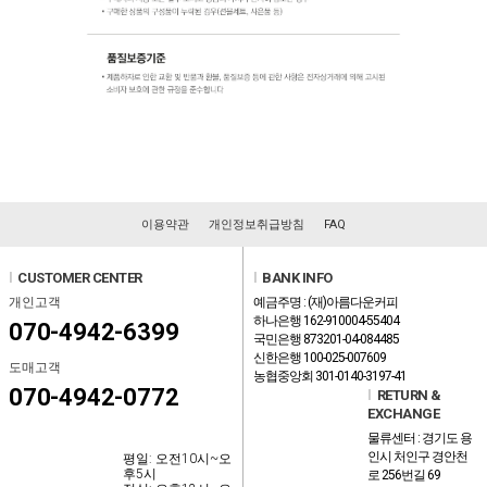
이용약관
개인정보취급방침
FAQ
l
CUSTOMER CENTER
l
BANK INFO
개인고객
예금주명 : (재)아름다운커피
하나은행 162-910004-55404
070-4942-6399
국민은행 873201-04-084485
신한은행 100-025-007609
도매고객
농협중앙회 301-0140-3197-41
070-4942-0772
l
RETURN &
EXCHANGE
물류센터 : 경기도 용
인시 처인구 경안천
평일: 오전10시~오
후5시
로 256번길 69