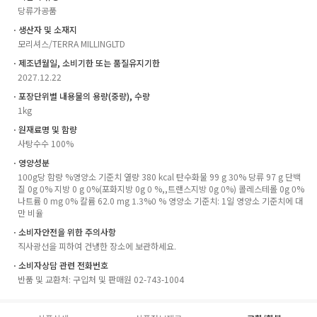
당류가공품
ㆍ생산자 및 소재지
모리셔스/TERRA MILLINGLTD
ㆍ제조년월일, 소비기한 또는 품질유지기한
2027.12.22
ㆍ포장단위별 내용물의 용량(중량), 수량
1kg
ㆍ원재료명 및 함량
사탕수수 100%
ㆍ영양성분
100g당 함량 %영양소 기준치 열량 380 kcal 탄수화물 99 g 30% 당류 97 g 단백
질 0g 0% 지방 0 g 0%(포화지방 0g 0 %,,트랜스지방 0g 0%) 콜레스테롤 0g 0%
나트륨 0 mg 0% 칼륨 62.0 mg 1.3%0 % 영양소 기준치: 1일 영양소 기준치에 대
만 비율
ㆍ소비자안전을 위한 주의사항
직사광선을 피하여 건냉한 장소에 보관하세요.
ㆍ소비자상담 관련 전화번호
반품 및 교환처: 구입처 및 판매원 02-743-1004