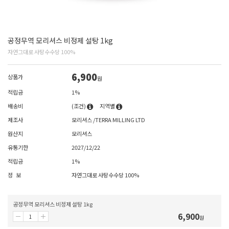
공정무역 모리셔스 비정제 설탕 1kg
자연그대로 사탕수수당 100%
6,900
상품가
원
적립금
1%
배송비
(조건)
지역별
제조사
모리셔스 /TERRA MILLING LTD
원산지
모리셔스
유통기한
2027/12/22
적립금
1%
정 보
자연그대로 사탕수수당 100%
공정무역 모리셔스 비정제 설탕 1kg
6,900
원