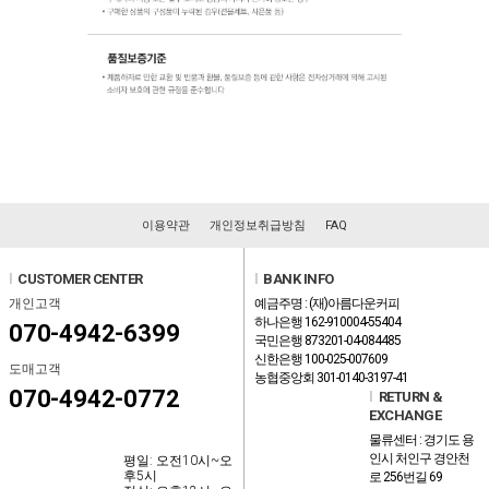
이용약관
개인정보취급방침
FAQ
l
CUSTOMER CENTER
l
BANK INFO
개인고객
예금주명 : (재)아름다운커피
하나은행 162-910004-55404
070-4942-6399
국민은행 873201-04-084485
신한은행 100-025-007609
도매고객
농협중앙회 301-0140-3197-41
070-4942-0772
l
RETURN &
EXCHANGE
물류센터 : 경기도 용
인시 처인구 경안천
평일: 오전10시~오
후5시
로 256번길 69