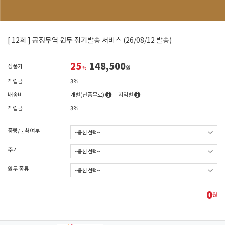
[ 12회 ] 공정무역 원두 정기발송 서비스 (26/08/12 발송)
25
148,500
상품가
%
원
적립금
3%
배송비
개별(단품무료)
지역별
적립금
3%
중량/분쇄여부
주기
원두 종류
0
원