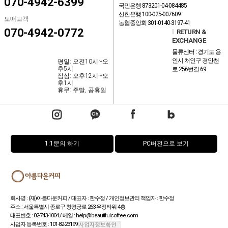
070-4942-6399
국민은행 873201-04-084485
신한은행 100-025-007609
도매고객
농협중앙회 301-0140-3197-41
070-4942-0772
l
RETURN &
EXCHANGE
물류센터 : 경기도 용
인시 처인구 경안천
평일: 오전10시~오
후5시
로 256번길 69
점심: 오후12시~오
후1시
휴무: 주말, 공휴일
1:1문의 하기
PC버전으로 보기
회사명 : (재)아름다운커피 / 대표자 : 한수정 / 개인정보관리 책임자 : 한수정
주소 : 서울특별시 종로구 창경궁로 263 우정타워 4층
대표번호 : 02-743-1004 / 메일 : help@beautifulcoffee.com
사업자 등록번호 : 101-82-23199