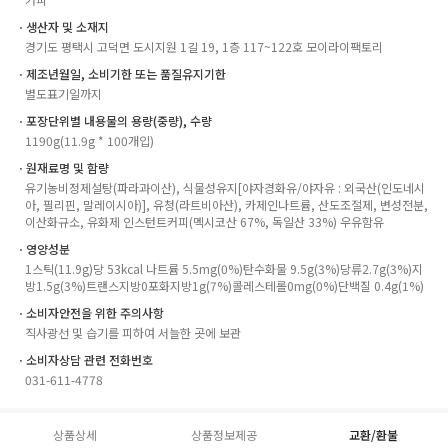
ㆍ생산자 및 소재지
경기도 평택시 고덕면 도시지원 1길 19, 1층 117~122호 모이라이팩토리
ㆍ제조년월일, 소비기한 또는 품질유지기한
별도표기일까지
ㆍ포장단위별 내용물의 용량(중량), 수량
1190g(11.9g * 100개입)
ㆍ원재료명 및 함량
유기농비정제설탕(파라과이산), 식물성유지[야자경화유/야자유 : 외국산(인도네시
아, 필리핀, 말레이시아)], 유청(라트비아산), 카제인나트륨, 산도조절제, 변성전분,
이산화규소, 유화제 인스턴트커피(멕시코산 67%, 독일산 33%) 우유함유
ㆍ영양성분
1스틱(11.9g)당 53kcal 나트륨 5.5mg(0%)탄수화물 9.5g(3%)당류2.7g(3%)지
방1.5g(3%)트랜스지방0포화지방1g(7%)콜레스테롤0mg(0%)단백질 0.4g(1%)
ㆍ소비자안전을 위한 주의사항
직사광선 및 습기를 피하여 서늘한 곳에 보관
ㆍ소비자상담 관련 전화번호
031-611-4778
상품상세
상품정보제공
교환/환불