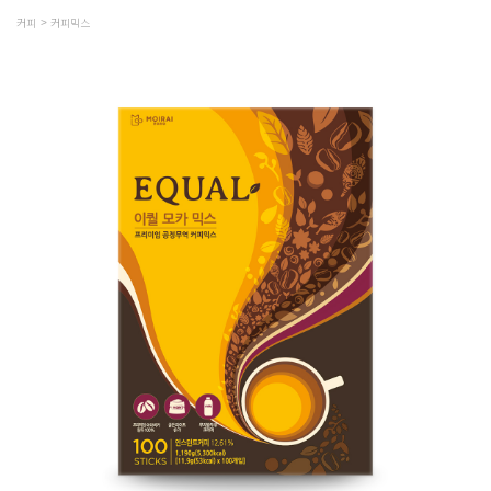
커피
커피믹스