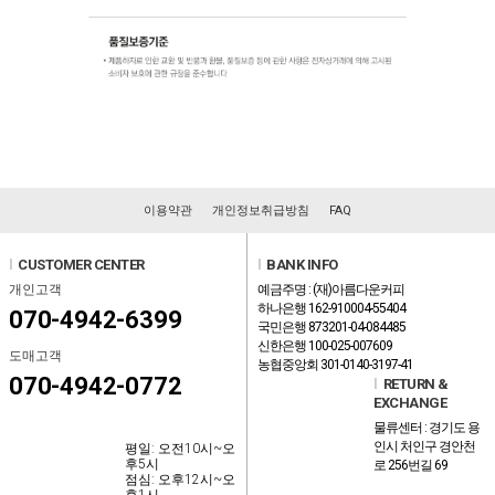
이용약관
개인정보취급방침
FAQ
l
CUSTOMER CENTER
l
BANK INFO
개인고객
예금주명 : (재)아름다운커피
하나은행 162-910004-55404
070-4942-6399
국민은행 873201-04-084485
신한은행 100-025-007609
도매고객
농협중앙회 301-0140-3197-41
070-4942-0772
l
RETURN &
EXCHANGE
물류센터 : 경기도 용
인시 처인구 경안천
평일: 오전10시~오
후5시
로 256번길 69
점심: 오후12시~오