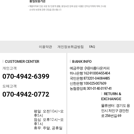
이용약관
개인정보취급방침
FAQ
l
CUSTOMER CENTER
l
BANK INFO
개인고객
예금주명 : (재)아름다운커피
하나은행 162-910004-55404
070-4942-6399
국민은행 873201-04-084485
신한은행 100-025-007609
도매고객
농협중앙회 301-0140-3197-41
070-4942-0772
l
RETURN &
EXCHANGE
물류센터 : 경기도 용
인시 처인구 경안천
평일: 오전10시~오
후5시
로 256번길 69
점심: 오후12시~오
후1시
휴무: 주말, 공휴일