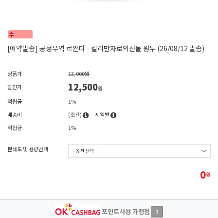
[예약발송] 공정무역 르완다 - 킬리만자로의선물 원두 (26/08/12 발송)
상품가
13,000원
12,500
할인가
원
적립금
1%
배송비
(조건)
지역별
적립금
1%
분쇄도 및 용량선택
0
원
포인트사용 가맹점
?