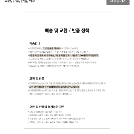
교환/반품/환불/취소
내용숨기기