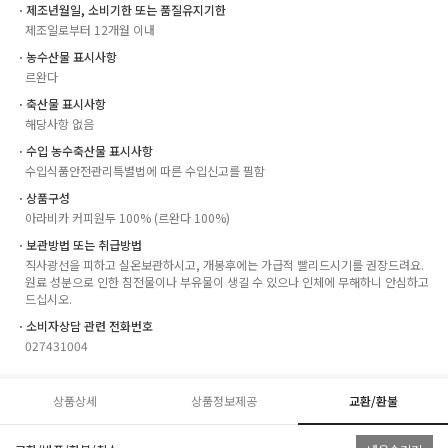
ㆍ제조년월일, 소비기한 또는 품질유지기한
제조일로부터 12개월 이내
ㆍ농수산물 표시사항
르완다
ㆍ축산물 표시사항
해당사항 없음
ㆍ수입 농수축산물 표시사항
수입식품안전관리특별법에 따른 수입신고를 필함
ㆍ상품구성
아라비카 커피원두 100% (르완다 100%)
ㆍ보관방법 또는 취급방법
직사광선을 피하고 실온보관하시고, 개봉후에는 가급적 빨리드시기를 권장드려요.
원료 성분으로 인한 침전물이나 부유물이 생길 수 있으나 인체에 무해하니 안심하고
드십시오.
ㆍ소비자상담 관련 전화번호
027431004
상품상세
상품정보제공
교환/환불