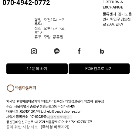
070-4942-0772
l
RETURN &
EXCHANGE
물류센터 : 경기도 용
인시 처인구 경안천
평일: 오전10시~오
후5시
로 256번길 69
점심: 오후12시~오
후1시
휴무: 주말, 공휴일
1:1문의 하기
PC버전으로 보기
회사명 : (재)아름다운커피 / 대표자 : 한수정 / 개인정보관리 책임자 : 한수정
주소 : 서울특별시 종로구 창경궁로 263 우정타워 4층
대표번호 : 02-743-1004 / 메일 : help@beautifulcoffee.com
사업자 등록번호 : 101-82-23199
통신판매업신고번호 : 제 2021-서울종로-0104 호 / FAX : 02-743-1773
공익 위반 사항 제보 :
[국세청 바로가기]