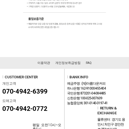
이용약관
개인정보취급방침
FAQ
l
CUSTOMER CENTER
l
BANK INFO
개인고객
예금주명 : (재)아름다운커피
하나은행 162-910004-55404
070-4942-6399
국민은행 873201-04-084485
신한은행 100-025-007609
도매고객
농협중앙회 301-0140-3197-41
070-4942-0772
l
RETURN &
EXCHANGE
물류센터 : 경기도 용
인시 처인구 경안천
평일: 오전10시~오