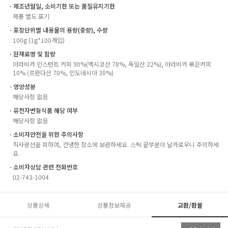
ㆍ제조년월일, 소비기한 또는 품질유지기한
제품 별도 표기
ㆍ포장단위별 내용물의 용량(중량), 수량
100g (1g*100개입)
ㆍ원재료명 및 함량
아라비카 인스턴트 커피 90%(멕시코산 78%, 독일산 22%), 아라비카 볶은커피
10% (르완다산 70%, 인도네시아 30%)
ㆍ영양성분
해당사항 없음
ㆍ유전자변형식품 해당 여부
해당사항 없음
ㆍ소비자안전을 위한 주의사항
직사광선을 피하여, 건냉한 장소에 보관하세요. 스틱 끝부분이 날카로우니 주의하세
요.
ㆍ소비자상담 관련 전화번호
02-743-1004
상품상세
상품정보제공
교환/환불