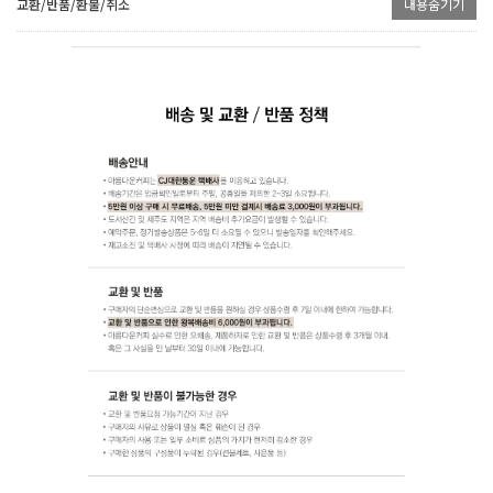
교환/반품/환불/취소
내용숨기기