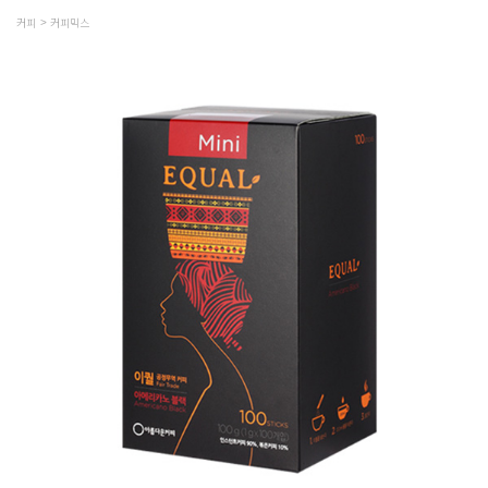
커피
커피믹스