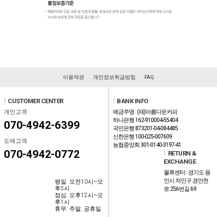
이용약관
개인정보취급방침
FAQ
l
CUSTOMER CENTER
l
BANK INFO
개인고객
예금주명 : (재)아름다운커피
하나은행 162-910004-55404
070-4942-6399
국민은행 873201-04-084485
신한은행 100-025-007609
도매고객
농협중앙회 301-0140-3197-41
070-4942-0772
l
RETURN &
EXCHANGE
물류센터 : 경기도 용
인시 처인구 경안천
평일: 오전10시~오
후5시
로 256번길 69
점심: 오후12시~오
후1시
휴무: 주말, 공휴일