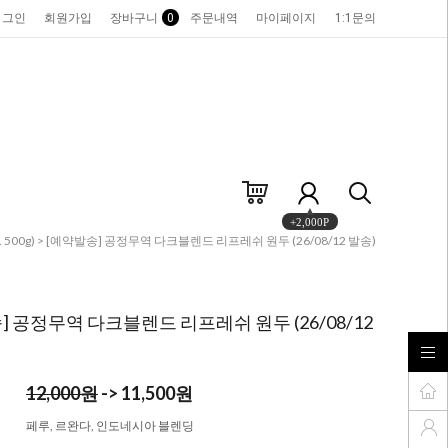
로그인
회원가입
장바구니
0
주문내역
마이페이지
1:1문의
+2,000P
500g)
> [예약발송] 공정무역 다크블렌드 리프레쉬 원두 (26/08/12 발송)
] 공정무역 다크블렌드 리프레쉬 원두 (26/08/12
12,000원
-> 11,500원
페루, 르완다, 인도네시아 블렌딩