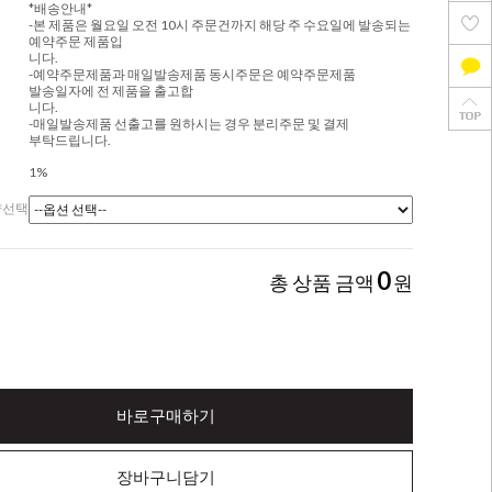
*배송안내*
-본 제품은 월요일 오전 10시 주문건까지 해당 주 수요일에 발송되는
예약주문 제품입
니다.
-예약주문제품과 매일발송제품 동시주문은 예약주문제품
발송일자에 전 제품을 출고합
니다.
-매일발송제품 선출고를 원하시는 경우 분리주문 및 결제
부탁드립니다.
1%
량선택
0
총 상품 금액
원
바로구매하기
장바구니담기