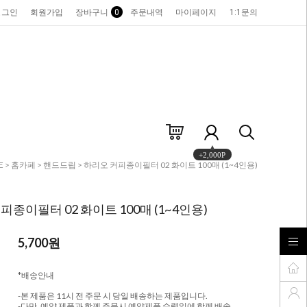
로그인
회원가입
장바구니
0
주문내역
마이페이지
1:1문의
+2,000P
E
>
홈카페
>
핸드드립
> 하리오 커피종이필터 02 화이트 100매 (1~4인용)
피종이필터 02 화이트 100매 (1~4인용)
5,700
원
*배송안내
-본 제품은 11시 전 주문 시 당일 배송하는 제품입니다.
-다만, 예약 제품과 함께 주문시 예약제품 수령일에 함께 배송