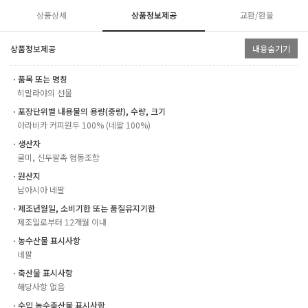
상품상세
상품정보제공
교환/환불
상품정보제공
내용숨기기
ㆍ품목 또는 명칭
히말라야의 선물
ㆍ포장단위별 내용물의 용량(중량), 수량, 크기
아라비카 커피원두 100% (네팔 100%)
ㆍ생산자
굴미, 신두팔촉 협동조합
ㆍ원산지
남아시아 네팔
ㆍ제조년월일, 소비기한 또는 품질유지기한
제조일로부터 12개월 이내
ㆍ농수산물 표시사항
네팔
ㆍ축산물 표시사항
해당사항 없음
ㆍ수입 농수축산물 표시사항