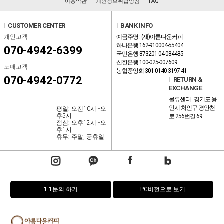
이용약관
개인정보취급방침
FAQ
l
CUSTOMER CENTER
l
BANK INFO
개인고객
예금주명 : (재)아름다운커피
하나은행 162-910004-55404
070-4942-6399
국민은행 873201-04-084485
신한은행 100-025-007609
도매고객
농협중앙회 301-0140-3197-41
070-4942-0772
l
RETURN &
EXCHANGE
물류센터 : 경기도 용
인시 처인구 경안천
평일: 오전10시~오
후5시
로 256번길 69
점심: 오후12시~오
후1시
휴무: 주말, 공휴일
1:1문의 하기
PC버전으로 보기