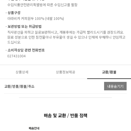
수입식품안전관리특별법에 따른 수입신고를 필함
ㆍ상품구성
아라비카 커피원두 100% (네팔 100%)
ㆍ보관방법 또는 취급방법
직사광선을 피하고 실온보관하시고, 개봉후에는 가급적 빨리드시기를 권장드려요.
원료 성분으로 인한 침전물이나 부유물이 생길 수 있으나 인체에 무해하니 안심하고
드십시오.
ㆍ소비자상담 관련 전화번호
027431004
상품상세
상품정보제공
교환/환불
교환/반품/환불/취소
내용숨기기