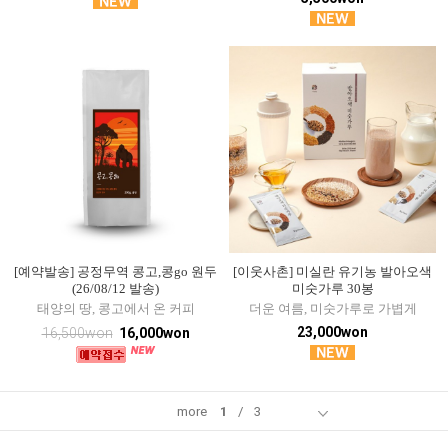
[예약발송] 공정무역 콩고,콩go 원두
[이웃사촌] 미실란 유기농 발아오색
(26/08/12 발송)
미숫가루 30봉
태양의 땅, 콩고에서 온 커피
더운 여름, 미숫가루로 가볍게
23,000won
16,500won
16,000won
more
1
/
3