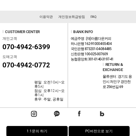
이용약관
개인정보취급방침
FAQ
l
CUSTOMER CENTER
l
BANK INFO
개인고객
예금주명 : (재)아름다운커피
하나은행 162-910004-55404
070-4942-6399
국민은행 873201-04-084485
신한은행 100-025-007609
도매고객
농협중앙회 301-0140-3197-41
070-4942-0772
l
RETURN &
EXCHANGE
물류센터 : 경기도 용
인시 처인구 경안천
평일: 오전10시~오
후5시
로 256번길 69
점심: 오후12시~오
후1시
휴무: 주말, 공휴일
1:1문의 하기
PC버전으로 보기