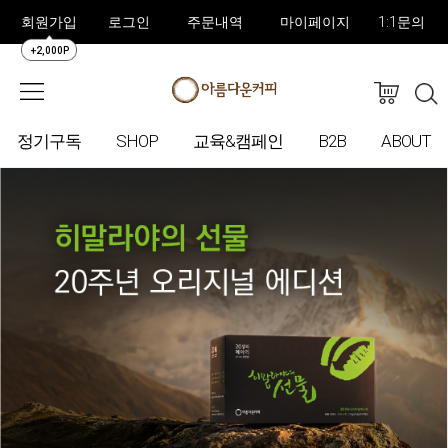
회원가입
로그인
주문내역
마이페이지
1:1문의
+2,000P
정기구독
SHOP
교육&캠페인
B2B
ABOUT