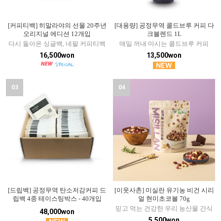
[커피티백] 히말라야의 선물 20주년
[대용량] 공정무역 콜드브루 커피 다
오리지널 에디션 12개입
크블렌드 1L
다시 돌아온 싱글백, 네팔 커피티백
매일 꺼내 마시는 콜드브루 커피
16,500won
13,500won
03
04
[드립백] 공정무역 탄소저감커피 드
[이웃사촌] 미실란 유기농 비건 시리
립백 4종 테이스팅박스 - 40개입
얼 현미초코볼 70g
믿고 먹는 건강한 우리 농산물 간식
48,000won
5,500won