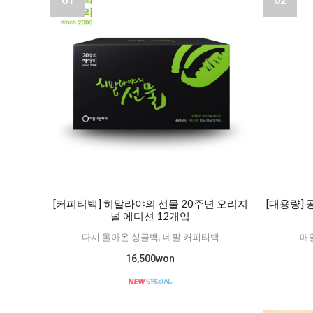
01
02
[커피티백] 히말라야의 선물 20주년 오리지
[대용량]
널 에디션 12개입
다시 돌아온 싱글백, 네팔 커피티백
매
16,500won