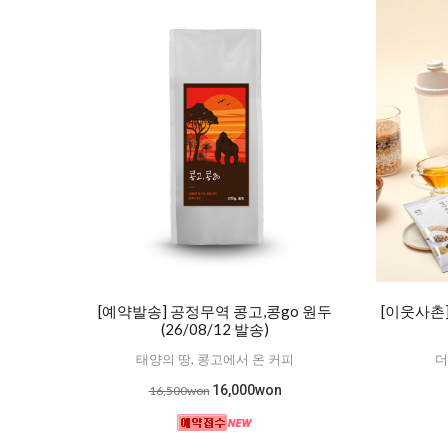
[예약발송] 공정무역 콩고,콩go 원두
[이웃사촌
(26/08/12 발송)
태양의 땅, 콩고에서 온 커피
더
16,000won
16,500won