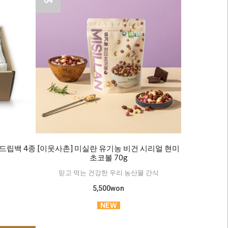
04
드립백 4종
[이웃사촌] 미실란 유기농 비건 시리얼 현미
입
초코볼 70g
믿고 먹는 건강한 우리 농산물 간식
5,500won