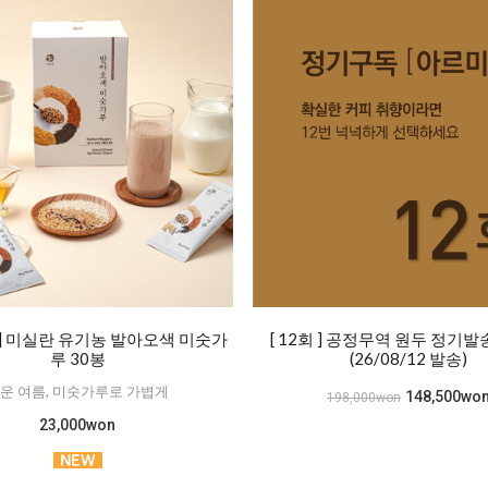
] 미실란 유기농 발아오색 미숫가
[ 12회 ] 공정무역 원두 정기
루 30봉
(26/08/12 발송)
운 여름, 미숫가루로 가볍게
148,500wo
198,000won
23,000won