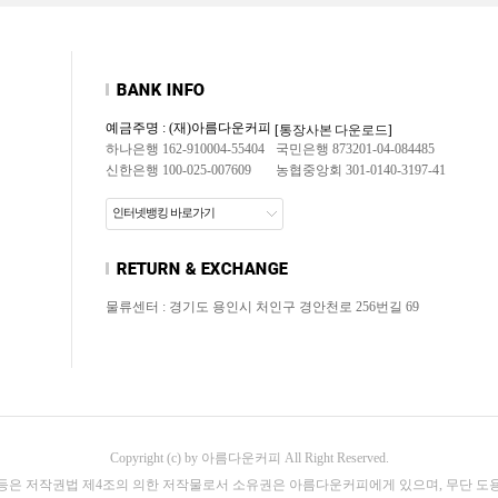
예금주명 : (재)아름다운커피
[통장사본 다운로드]
하나은행 162-910004-55404
국민은행 873201-04-084485
신한은행 100-025-007609
농협중앙회 301-0140-3197-41
인터넷뱅킹 바로가기
물류센터 : 경기도 용인시 처인구 경안천로 256번길 69
Copyright (c) by 아름다운커피 All Right Reserved.
 등은 저작권법 제4조의 의한 저작물로서 소유권은 아름다운커피에게 있으며, 무단 도용