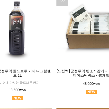
03
 공정무역 콜드브루 커피 다크블렌
[드립백] 공정무역 탄소저감커피 
드 1L
테이스팅박스 - 40개
일 꺼내 마시는 콜드브루 커피
48,000won
13,500won