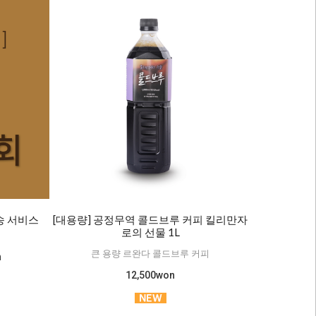
발송 서비스
[대용량] 공정무역 콜드브루 커피 킬리만자
로의 선물 1L
큰 용량 르완다 콜드브루 커피
n
12,500won