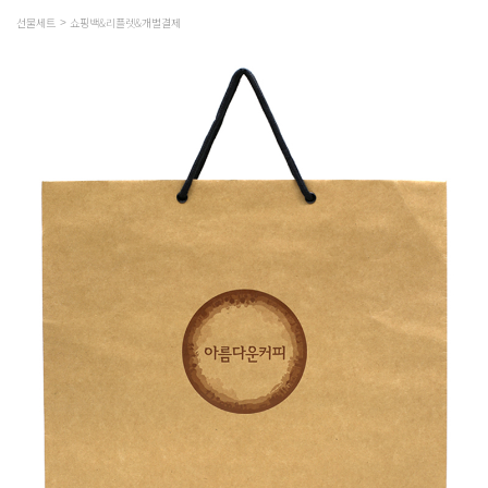
선물세트
쇼핑백&리플렛&개별결제