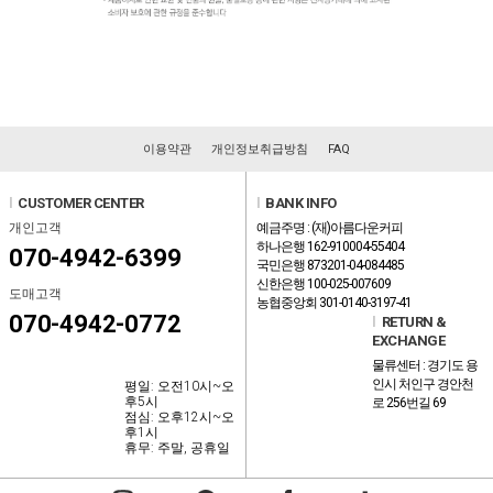
이용약관
개인정보취급방침
FAQ
l
CUSTOMER CENTER
l
BANK INFO
개인고객
예금주명 : (재)아름다운커피
하나은행 162-910004-55404
070-4942-6399
국민은행 873201-04-084485
신한은행 100-025-007609
도매고객
농협중앙회 301-0140-3197-41
070-4942-0772
l
RETURN &
EXCHANGE
물류센터 : 경기도 용
인시 처인구 경안천
평일: 오전10시~오
후5시
로 256번길 69
점심: 오후12시~오
후1시
휴무: 주말, 공휴일