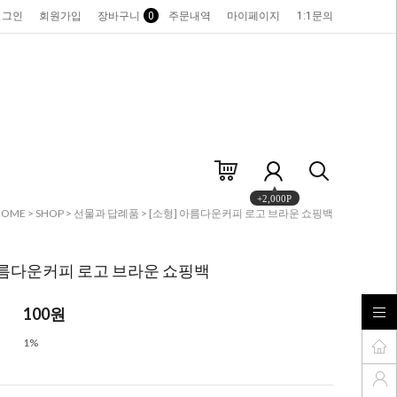
로그인
회원가입
장바구니
0
주문내역
마이페이지
1:1문의
+2,000P
HOME
>
SHOP
>
선물과 답례품
> [소형] 아름다운커피 로고 브라운 쇼핑백
아름다운커피 로고 브라운 쇼핑백
100
원
1%