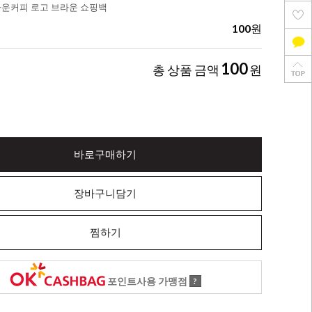
다운커피 로고 브라운 쇼핑백
100
원
100
총 상품 금액
원
바로구매하기
장바구니담기
찜하기
포인트사용 가맹점
?