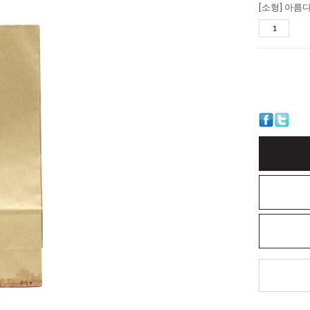
[소형] 아름