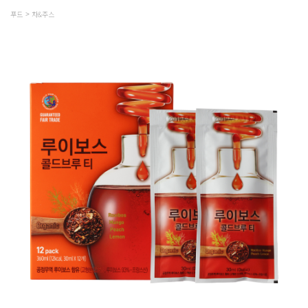
푸드
차&주스