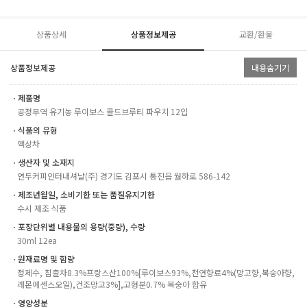
상품상세
상품정보제공
교환/환불
상품정보제공
내용숨기기
ㆍ제품명
공정무역 유기농 루이보스 콜드브루티 파우치 12입
ㆍ식품의 유형
액상차
ㆍ생산자 및 소재지
연두커피인터내셔날(주) 경기도 김포시 통진읍 월하로 586-142
ㆍ제조년월일, 소비기한 또는 품질유지기한
수시 제조 식품
ㆍ포장단위별 내용물의 용량(중량), 수량
30ml 12ea
ㆍ원재료명 및 함량
정제수, 침출차8.3%프랑스산100%[루이보스93%,천연향료4%(망고향,복숭아향,
레몬에센스오일),건조망고3%],고형분0.7% 복숭아 함유
ㆍ영양성분