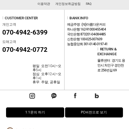
이용약관
개인정보취급방침
FAQ
l
CUSTOMER CENTER
l
BANK INFO
개인고객
예금주명 : (재)아름다운커피
하나은행 162-910004-55404
070-4942-6399
국민은행 873201-04-084485
신한은행 100-025-007609
도매고객
농협중앙회 301-0140-3197-41
070-4942-0772
l
RETURN &
EXCHANGE
물류센터 : 경기도 용
인시 처인구 경안천
평일: 오전10시~오
후5시
로 256번길 69
점심: 오후12시~오
후1시
휴무: 주말, 공휴일
1:1문의 하기
PC버전으로 보기