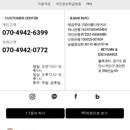
이용약관
개인정보취급방침
FAQ
l
CUSTOMER CENTER
l
BANK INFO
개인고객
예금주명 : (재)아름다운커피
하나은행 162-910004-55404
070-4942-6399
국민은행 873201-04-084485
신한은행 100-025-007609
도매고객
농협중앙회 301-0140-3197-41
070-4942-0772
l
RETURN &
EXCHANGE
물류센터 : 경기도 용
인시 처인구 경안천
평일: 오전10시~오
후5시
로 256번길 69
점심: 오후12시~오
후1시
휴무: 주말, 공휴일
1:1문의 하기
PC버전으로 보기