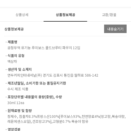
상품상세
상품정보제공
교환/환불
상품정보제공
내용숨기기
ㆍ제품명
공정무역 유기농 루이보스 콜드브루티 파우치 12입
ㆍ식품의 유형
액상차
ㆍ생산자 및 소재지
연두커피인터내셔날(주) 경기도 김포시 통진읍 월하로 586-142
ㆍ제조년월일, 소비기한 또는 품질유지기한
수시 제조 식품
ㆍ포장단위별 내용물의 용량(중량), 수량
30ml 12ea
ㆍ원재료명 및 함량
정제수, 침출차8.3%프랑스산100%[루이보스93%,천연향료4%(망고향,복숭아향,
레몬에센스오일),건조망고3%],고형분0.7% 복숭아 함유
ㆍ영양성분