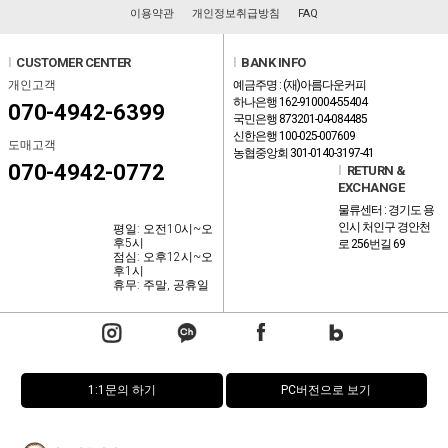
이용약관
개인정보취급방침
FAQ
l
CUSTOMER CENTER
l
BANK INFO
개인고객
예금주명 : (재)아름다운커피
하나은행 162-910004-55404
070-4942-6399
국민은행 873201-04-084485
신한은행 100-025-007609
도매고객
농협중앙회 301-0140-3197-41
070-4942-0772
l
RETURN &
EXCHANGE
물류센터 : 경기도 용
인시 처인구 경안천
평일: 오전10시~오
후5시
로 256번길 69
점심: 오후12시~오
후1시
휴무: 주말, 공휴일
1:1문의 하기
PC버전으로 보기