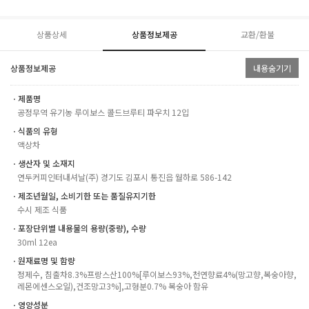
상품상세
상품정보제공
교환/환불
상품정보제공
내용숨기기
ㆍ제품명
공정무역 유기농 루이보스 콜드브루티 파우치 12입
ㆍ식품의 유형
액상차
ㆍ생산자 및 소재지
연두커피인터내셔날(주) 경기도 김포시 통진읍 월하로 586-142
ㆍ제조년월일, 소비기한 또는 품질유지기한
수시 제조 식품
ㆍ포장단위별 내용물의 용량(중량), 수량
30ml 12ea
ㆍ원재료명 및 함량
정제수, 침출차8.3%프랑스산100%[루이보스93%,천연향료4%(망고향,복숭아향,
레몬에센스오일),건조망고3%],고형분0.7% 복숭아 함유
ㆍ영양성분