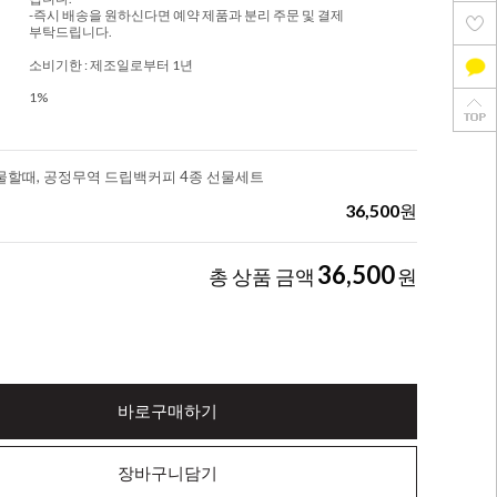
-즉시 배송을 원하신다면 예약 제품과 분리 주문 및 결제
부탁드립니다.
소비기한 : 제조일로부터 1년
1%
물할때, 공정무역 드립백커피 4종 선물세트
36,500
원
36,500
총 상품 금액
원
바로구매하기
장바구니담기