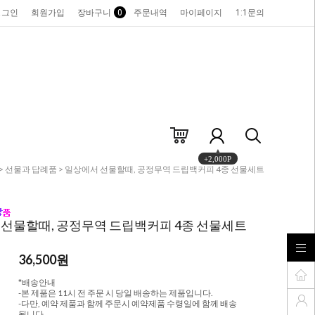
로그인
회원가입
장바구니
0
주문내역
마이페이지
1:1문의
+2,000P
>
선물과 답례품
> 일상에서 선물할때, 공정무역 드립백커피 4종 선물세트
선물할때, 공정무역 드립백커피 4종 선물세트
36,500
원
*배송안내
-본 제품은 11시 전 주문 시 당일 배송하는 제품입니다.
-다만, 예약 제품과 함께 주문시 예약제품 수령일에 함께 배송
됩니다.