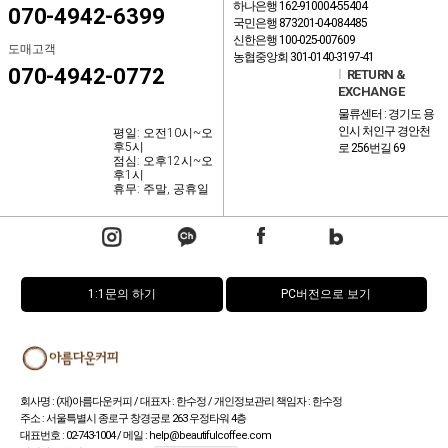
하나은행 162-910004-55404
070-4942-6399
국민은행 873201-04-084485
신한은행 100-025-007609
도매고객
농협중앙회 301-0140-3197-41
070-4942-0772
l
RETURN &
EXCHANGE
물류센터 : 경기도 용
인시 처인구 경안천
평일: 오전10시~오
후5시
로 256번길 69
점심: 오후12시~오
후1시
휴무: 주말, 공휴일
1:1문의 하기
PC버전으로 보기
회사명 : (재)아름다운커피 / 대표자 : 한수정 / 개인정보관리 책임자 : 한수정
주소 : 서울특별시 종로구 창경궁로 263 우정타워 4층
대표번호 : 02-743-1004 / 메일 : help@beautifulcoffee.com