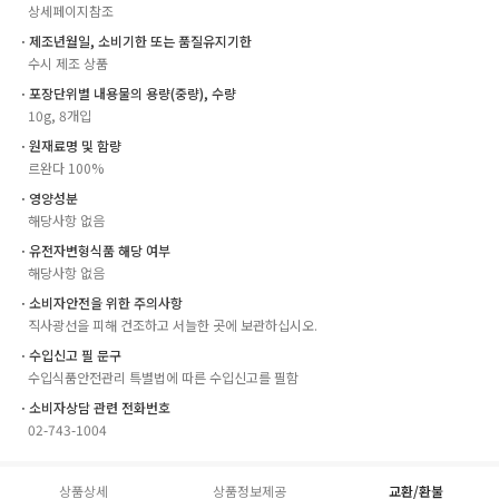
상세페이지참조
ㆍ제조년월일, 소비기한 또는 품질유지기한
수시 제조 상품
ㆍ포장단위별 내용물의 용량(중량), 수량
10g, 8개입
ㆍ원재료명 및 함량
르완다 100%
ㆍ영양성분
해당사항 없음
ㆍ유전자변형식품 해당 여부
해당사항 없음
ㆍ소비자안전을 위한 주의사항
직사광선을 피해 건조하고 서늘한 곳에 보관하십시오.
ㆍ수입신고 필 문구
수입식품안전관리 특별법에 따른 수입신고를 필함
ㆍ소비자상담 관련 전화번호
02-743-1004
상품상세
상품정보제공
교환/환불