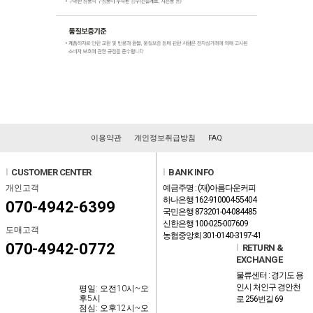
이용약관
개인정보취급방침
FAQ
l
CUSTOMER CENTER
l
BANK INFO
개인고객
예금주명 : (재)아름다운커피
하나은행 162-910004-55404
070-4942-6399
국민은행 873201-04-084485
신한은행 100-025-007609
도매고객
농협중앙회 301-0140-3197-41
070-4942-0772
l
RETURN &
EXCHANGE
물류센터 : 경기도 용
인시 처인구 경안천
평일: 오전10시~오
후5시
로 256번길 69
점심: 오후12시~오