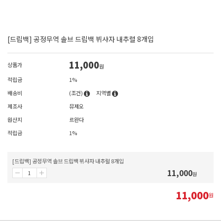
[드립백] 공정무역 솔브 드립백 뷔샤자 내추럴 8개입
11,000
상품가
원
적립금
1%
배송비
(조건)
지역별
제조사
뮤제오
원산지
르완다
적립금
1%
[드립백] 공정무역 솔브 드립백 뷔샤자 내추럴 8개입
11,000
원
11,000
원