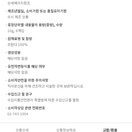
상세페이지참조
ㆍ제조년월일, 소비기한 또는 품질유지기한
수시 제조 상품
ㆍ포장단위별 내용물의 용량(중량), 수량
10g, 8개입
ㆍ원재료명 및 함량
르완다 100%
ㆍ영양성분
해당사항 없음
ㆍ유전자변형식품 해당 여부
해당사항 없음
ㆍ소비자안전을 위한 주의사항
직사광선을 피해 건조하고 서늘한 곳에 보관하십시오.
ㆍ수입신고 필 문구
수입식품안전관리 특별법에 따른 수입신고를 필함
ㆍ소비자상담 관련 전화번호
02-743-1004
상품상세
상품정보제공
교환/환불