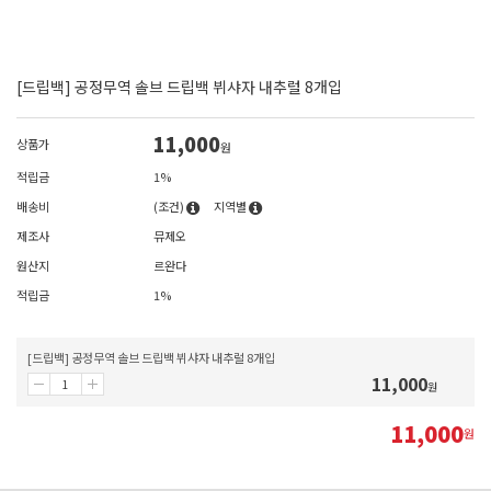
[드립백] 공정무역 솔브 드립백 뷔샤자 내추럴 8개입
11,000
상품가
원
적립금
1%
배송비
(조건)
지역별
제조사
뮤제오
원산지
르완다
적립금
1%
[드립백] 공정무역 솔브 드립백 뷔샤자 내추럴 8개입
11,000
원
11,000
원