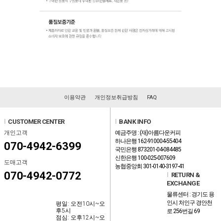
이용약관
개인정보취급방침
FAQ
l
CUSTOMER CENTER
l
BANK INFO
개인고객
예금주명 : (재)아름다운커피
하나은행 162-910004-55404
070-4942-6399
국민은행 873201-04-084485
신한은행 100-025-007609
도매고객
농협중앙회 301-0140-3197-41
070-4942-0772
l
RETURN &
EXCHANGE
물류센터 : 경기도 용
인시 처인구 경안천
평일: 오전10시~오
후5시
로 256번길 69
점심: 오후12시~오