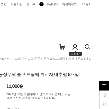
로그인
회원가입
장바구니
0
주문내역
마이페이지
1:1문의
+2,000P
ME
>
커피
>
드립백
> [드립백] 공정무역 솔브 드립백 뷔샤자 내추럴 8개입
 공정무역 솔브 드립백 뷔샤자 내추럴 8개입
11,000
원
2026년 06월 이퀄데이! 시원하게 마시면 더 맛있는
솔브 뷔샤자 내추럴 15% 할인 6.6-6.16
*배송안내