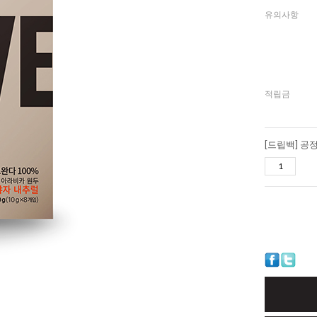
유의사항
적립금
[드립백] 공