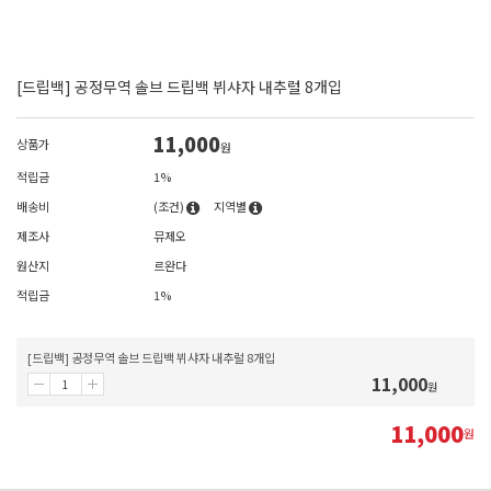
[드립백] 공정무역 솔브 드립백 뷔샤자 내추럴 8개입
11,000
상품가
원
적립금
1%
배송비
(조건)
지역별
제조사
뮤제오
원산지
르완다
적립금
1%
[드립백] 공정무역 솔브 드립백 뷔샤자 내추럴 8개입
11,000
원
11,000
원