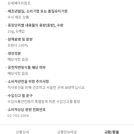
상세페이지참조
ㆍ제조년월일, 소비기한 또는 품질유지기한
수시 제조 상품
ㆍ포장단위별 내용물의 용량(중량), 수량
10g, 8개입
ㆍ원재료명 및 함량
르완다 100%
ㆍ영양성분
해당사항 없음
ㆍ유전자변형식품 해당 여부
해당사항 없음
ㆍ소비자안전을 위한 주의사항
직사광선을 피해 건조하고 서늘한 곳에 보관하십시오.
ㆍ수입신고 필 문구
수입식품안전관리 특별법에 따른 수입신고를 필함
ㆍ소비자상담 관련 전화번호
02-743-1004
상품상세
상품정보제공
교환/환불