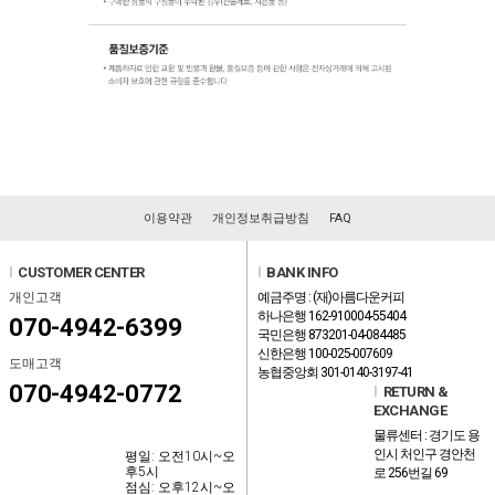
이용약관
개인정보취급방침
FAQ
l
CUSTOMER CENTER
l
BANK INFO
개인고객
예금주명 : (재)아름다운커피
하나은행 162-910004-55404
070-4942-6399
국민은행 873201-04-084485
신한은행 100-025-007609
도매고객
농협중앙회 301-0140-3197-41
070-4942-0772
l
RETURN &
EXCHANGE
물류센터 : 경기도 용
인시 처인구 경안천
평일: 오전10시~오
후5시
로 256번길 69
점심: 오후12시~오