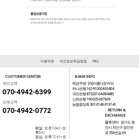
이용약관
개인정보취급방침
FAQ
l
CUSTOMER CENTER
l
BANK INFO
개인고객
예금주명 : (재)아름다운커피
하나은행 162-910004-55404
070-4942-6399
국민은행 873201-04-084485
신한은행 100-025-007609
도매고객
농협중앙회 301-0140-3197-41
070-4942-0772
l
RETURN &
EXCHANGE
물류센터 : 경기도 용
인시 처인구 경안천
평일: 오전10시~오
후5시
로 256번길 69
점심: 오후12시~오