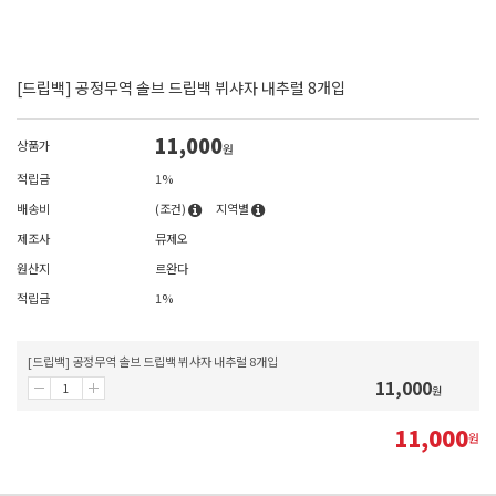
[드립백] 공정무역 솔브 드립백 뷔샤자 내추럴 8개입
11,000
상품가
원
적립금
1%
배송비
(조건)
지역별
제조사
뮤제오
원산지
르완다
적립금
1%
[드립백] 공정무역 솔브 드립백 뷔샤자 내추럴 8개입
11,000
원
11,000
원