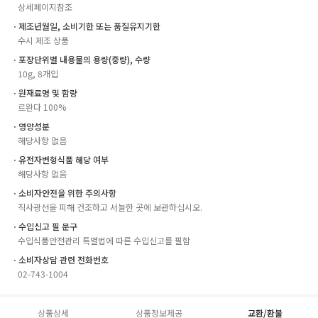
상세페이지참조
ㆍ제조년월일, 소비기한 또는 품질유지기한
수시 제조 상품
ㆍ포장단위별 내용물의 용량(중량), 수량
10g, 8개입
ㆍ원재료명 및 함량
르완다 100%
ㆍ영양성분
해당사항 없음
ㆍ유전자변형식품 해당 여부
해당사항 없음
ㆍ소비자안전을 위한 주의사항
직사광선을 피해 건조하고 서늘한 곳에 보관하십시오.
ㆍ수입신고 필 문구
수입식품안전관리 특별법에 따른 수입신고를 필함
ㆍ소비자상담 관련 전화번호
02-743-1004
상품상세
상품정보제공
교환/환불