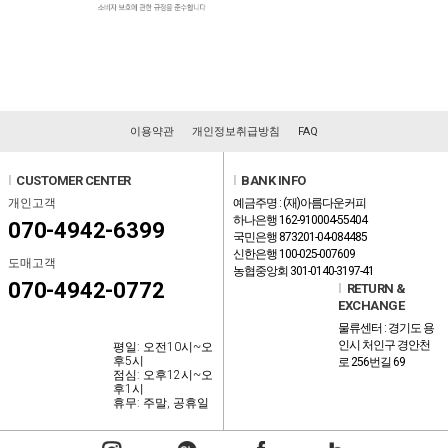
이용약관
개인정보취급방침
FAQ
l
CUSTOMER CENTER
l
BANK INFO
개인고객
예금주명 : (재)아름다운커피
하나은행 162-910004-55404
070-4942-6399
국민은행 873201-04-084485
신한은행 100-025-007609
도매고객
농협중앙회 301-0140-3197-41
070-4942-0772
l
RETURN &
EXCHANGE
물류센터 : 경기도 용
인시 처인구 경안천
평일: 오전10시~오
후5시
로 256번길 69
점심: 오후12시~오
후1시
휴무: 주말, 공휴일