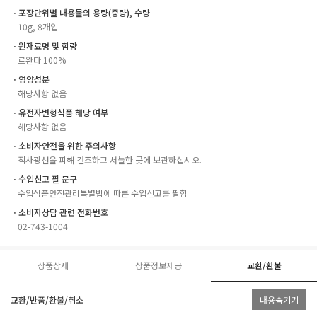
ㆍ포장단위별 내용물의 용량(중량), 수량
10g, 8개입
ㆍ원재료명 및 함량
르완다 100%
ㆍ영양성분
해당사항 없음
ㆍ유전자변형식품 해당 여부
해당사항 없음
ㆍ소비자안전을 위한 주의사항
직사광선을 피해 건조하고 서늘한 곳에 보관하십시오.
ㆍ수입신고 필 문구
수입식품안전관리특별법에 따른 수입신고를 필함
ㆍ소비자상담 관련 전화번호
02-743-1004
상품상세
상품정보제공
교환/환불
교환/반품/환불/취소
내용숨기기