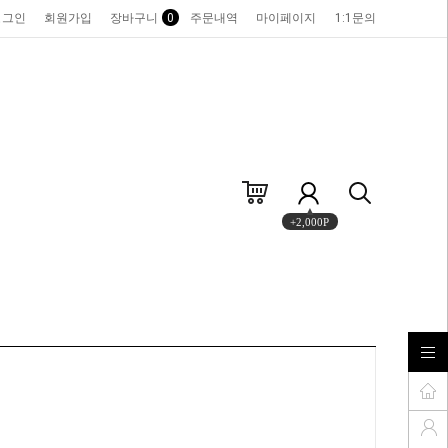
로그인
회원가입
장바구니
0
주문내역
마이페이지
1:1문의
+2,000P