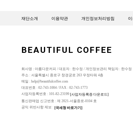
재단소개
이용약관
개인정보처리방침
이
BEAUTIFUL COFFEE
회사명 : 아름다운커피 / 대표자 : 한수정 / 개인정보관리 책임자 : 한수정
주소 : 서울특별시 종로구 창경궁로 263 우정타워 4층
메일 : help@beautifulcoffee.com
대표번호 : 02-743-1004 / FAX : 02-743-1773
사업자등록번호 : 101-82-23199
[사업자등록증 다운로드]
통신판매업 신고번호 : 제 2021-서울종로-0104 호
공익 위반사항 제보 :
[국세청 바로가기]