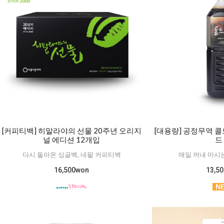
[커피티백] 히말라야의 선물 20주년 오리지
[대용량] 공정무역 
널 에디션 12개입
드 
다시 돌아온 싱글백, 네팔 커피티백
매일 꺼내 마시
16,500won
13,5