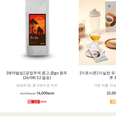
[예약발송] 공정무역 콩고,콩go 원두
[이웃사촌] 미실란 
(26/08/12 발송)
루 
태양의 땅, 콩고에서 온 커피
더운 여름, 미
16,000won
23,0
16,500won