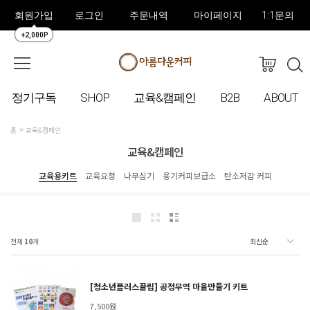
회원가입
로그인
주문내역
마이페이지
1:1문의
+2,000P
정기구독
SHOP
교육&캠페인
B2B
ABOUT
홈
교육&캠페인
교육&캠페인
교육용키트
교육요청
나무심기
용기커피보급소
탄소저감 커피
전체
10
개
[청소년플러스끌림] 공정무역 마을만들기 키트
7,500원