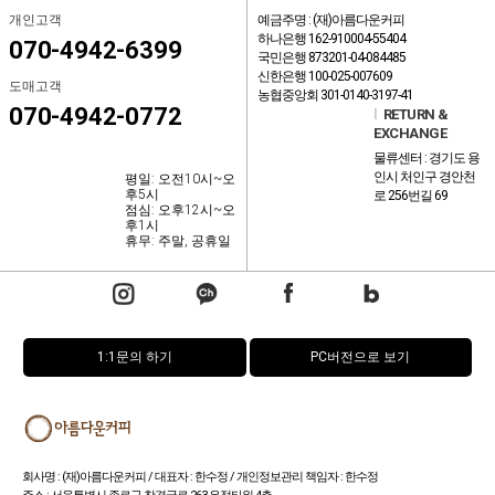
개인고객
예금주명 : (재)아름다운커피
하나은행 162-910004-55404
070-4942-6399
국민은행 873201-04-084485
신한은행 100-025-007609
도매고객
농협중앙회 301-0140-3197-41
070-4942-0772
l
RETURN &
EXCHANGE
물류센터 : 경기도 용
인시 처인구 경안천
평일: 오전10시~오
후5시
로 256번길 69
점심: 오후12시~오
후1시
휴무: 주말, 공휴일
1:1문의 하기
PC버전으로 보기
회사명 : (재)아름다운커피 / 대표자 : 한수정 / 개인정보관리 책임자 : 한수정