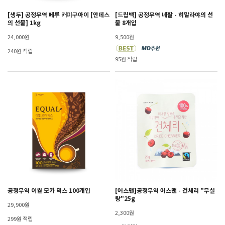
[생두] 공정무역 페루 커피구아이 [안데스
[드립백] 공정무역 네팔 - 히말라야의 선
의 선물] 1kg
물 8개입
24,000원
9,500원
240원 적립
95원 적립
공정무역 이퀄 모카 믹스 100개입
[어스맨]공정무역 어스맨 - 건체리 "무설
탕"25g
29,900원
2,300원
299원 적립