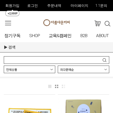
회원가입
로그인
주문내역
마이페이지
1:1문의
+2,000P
정기구독
SHOP
교육&캠페인
B2B
ABOUT
검색