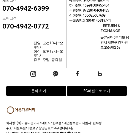
개인고객
예금주명 : (재)아름다운커피
하나은행 162-910004-55404
070-4942-6399
국민은행 873201-04-084485
신한은행 100-025-007609
도매고객
농협중앙회 301-0140-3197-41
070-4942-0772
l
RETURN &
EXCHANGE
물류센터 : 경기도 용
인시 처인구 경안천
평일: 오전10시~오
후5시
로 256번길 69
점심: 오후12시~오
후1시
휴무: 주말, 공휴일
1:1문의 하기
PC버전으로 보기
회사명 : (재)아름다운커피 / 대표자 : 한수정 / 개인정보관리 책임자 : 한수정
주소 : 서울특별시 종로구 창경궁로 263 우정타워 4층