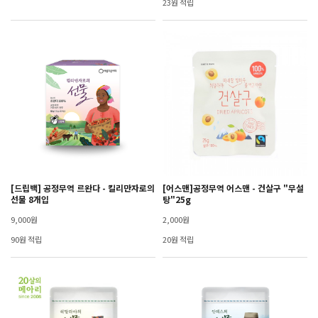
23원 적립
[드립백] 공정무역 르완다 - 킬리만자로의
[어스맨]공정무역 어스맨 - 건살구 "무설
선물 8개입
탕"25g
9,000원
2,000원
90원 적립
20원 적립