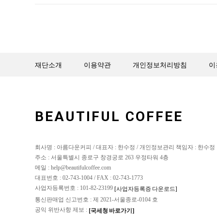
재단소개
이용약관
개인정보처리방침
이
BEAUTIFUL COFFEE
회사명 : 아름다운커피 / 대표자 : 한수정 / 개인정보관리 책임자 : 한수정
주소 : 서울특별시 종로구 창경궁로 263 우정타워 4층
메일 : help@beautifulcoffee.com
대표번호 : 02-743-1004 / FAX : 02-743-1773
사업자등록번호 : 101-82-23199
[사업자등록증 다운로드]
통신판매업 신고번호 : 제 2021-서울종로-0104 호
공익 위반사항 제보 :
[국세청 바로가기]