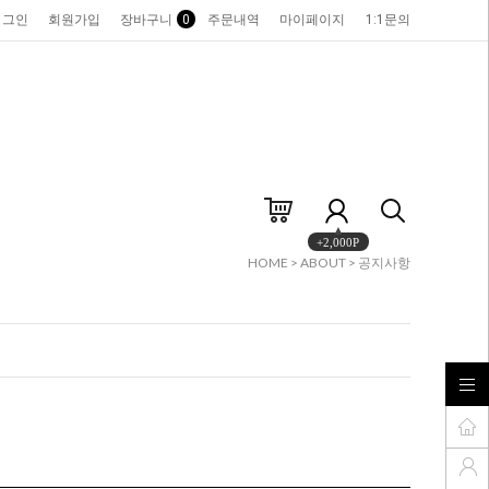
로그인
회원가입
장바구니
0
주문내역
마이페이지
1:1문의
+2,000P
HOME
>
ABOUT
>
공지사항