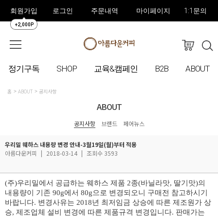
회원가입
로그인
주문내역
마이페이지
1:1문의
+2,000P
정기구독
SHOP
교육&캠페인
B2B
ABOUT
홈
ABOUT
공지사항
ABOUT
공지사항
브랜드
페어뉴스
우리밀 웨하스 내용량 변경 안내-3월19일(월)부터 적용
아름다운커피
|
2018-03-14
|
조회수 3593
(주)우리밀에서 공급하는 웨하스 제품 2종(바닐라맛, 딸기맛)의
내용량이 기존 90g에서 80g으로 변경되오니 구매전 참고하시기
바랍니다. 변경사유는 2018년 최저임금 상승에 따른 제조원가 상
승, 제조업체 설비 변경에 따른 제품규격 변경입니다. 판매가는