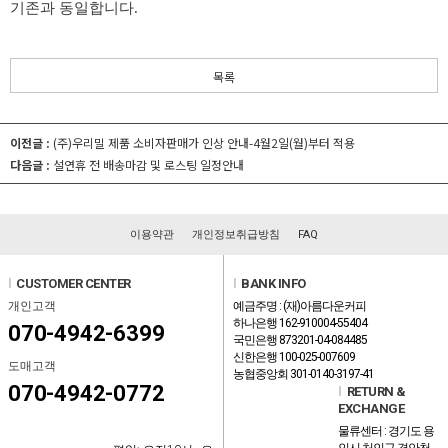
기존과 동일합니다.
목록
이전글 :
(주)우리밀 제품 소비자판매가 인상 안내-4월2일(월)부터 적용
다음글 :
설연휴 전 배송마감 및 로스팅 일정안내
이용약관
개인정보취급방침
FAQ
l
CUSTOMER CENTER
l
BANK INFO
개인고객
예금주명 : (재)아름다운커피
하나은행 162-910004-55404
070-4942-6399
국민은행 873201-04-084485
신한은행 100-025-007609
도매고객
농협중앙회 301-0140-3197-41
070-4942-0772
l
RETURN &
EXCHANGE
물류센터 : 경기도 용