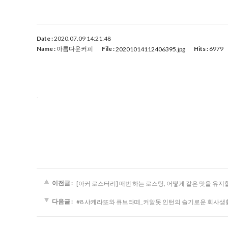
Date :
2020.07.09 14:21:48
Name :
아름다운커피
File :
Hits :
6979
20201014112406395.jpg
.
이전글 :
[아커 로스터리] 매번 하는 로스팅, 어떻게 같은 맛을 유지
다음글 :
#8 샤케라또와 큐브라떼_커알못 인턴의 슬기로운 회사생