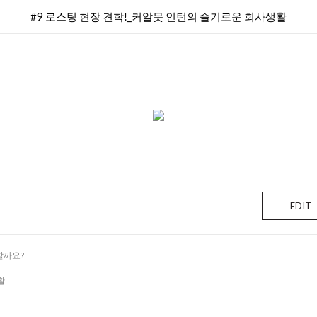
#9 로스팅 현장 견학!_커알못 인턴의 슬기로운 회사생활
EDIT
할까요?
활