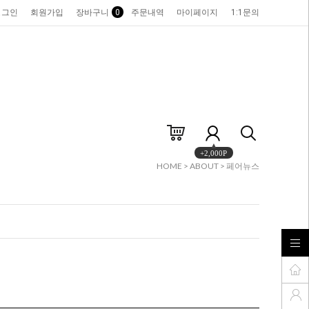
로그인
회원가입
장바구니
0
주문내역
마이페이지
1:1문의
+2,000P
HOME
>
ABOUT
>
페어뉴스