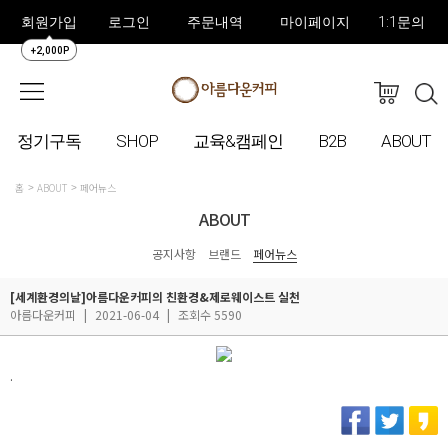
회원가입
로그인
주문내역
마이페이지
1:1문의
+2,000P
정기구독
SHOP
교육&캠페인
B2B
ABOUT
홈
ABOUT
페어뉴스
ABOUT
공지사항
브랜드
페어뉴스
[세계환경의날]아름다운커피의 친환경&제로웨이스트 실천
아름다운커피
|
2021-06-04
|
조회수 5590
.