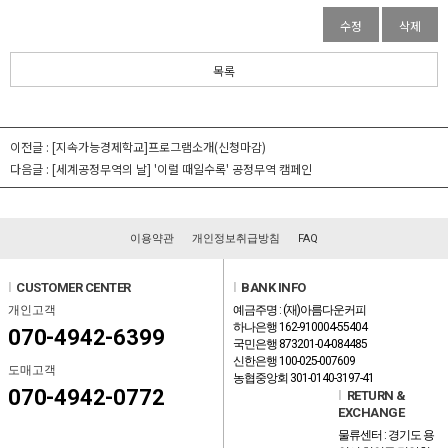
수정
삭제
목록
이전글 :
[지속가능경제학교]프로그램소개(신청마감)
다음글 :
[세계공정무역의 날] '이럴 때일수록' 공정무역 캠페인
이용약관
개인정보취급방침
FAQ
l
CUSTOMER CENTER
l
BANK INFO
개인고객
예금주명 : (재)아름다운커피
하나은행 162-910004-55404
070-4942-6399
국민은행 873201-04-084485
신한은행 100-025-007609
도매고객
농협중앙회 301-0140-3197-41
070-4942-0772
l
RETURN &
EXCHANGE
물류센터 : 경기도 용