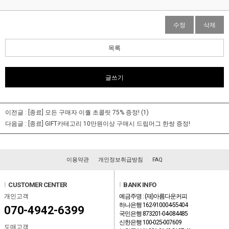
수정
삭제
목록
글쓰기
이전글 :
[종료] 모든 구매자 이퀄 초콜릿 75% 증정!
(1)
다음글 :
[종료] GIFT카테고리 10만원이상 구매시 드립머그 한쌍 증정!
이용약관
개인정보취급방침
FAQ
l
CUSTOMER CENTER
l
BANK INFO
개인고객
예금주명 : (재)아름다운커피
하나은행 162-910004-55404
070-4942-6399
국민은행 873201-04-084485
신한은행 100-025-007609
도매고객