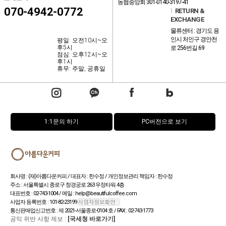
농협중앙회 301-0140-3197-41
070-4942-0772
l
RETURN &
EXCHANGE
물류센터 : 경기도 용
인시 처인구 경안천
평일: 오전10시~오
후5시
로 256번길 69
점심: 오후12시~오
후1시
휴무: 주말, 공휴일
1:1문의 하기
PC버전으로 보기
회사명 : (재)아름다운커피 / 대표자 : 한수정 / 개인정보관리 책임자 : 한수정
주소 : 서울특별시 종로구 창경궁로 263 우정타워 4층
대표번호 : 02-743-1004 / 메일 : help@beautifulcoffee.com
사업자 등록번호 : 101-82-23199
통신판매업신고번호 : 제 2021-서울종로-0104 호 / FAX : 02-743-1773
공익 위반 사항 제보 :
[국세청 바로가기]