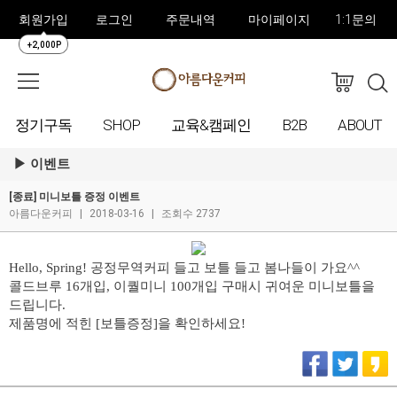
회원가입
로그인
주문내역
마이페이지
1:1문의
+2,000P
정기구독
SHOP
교육&캠페인
B2B
ABOUT
이벤트
[종료] 미니보틀 증정 이벤트
아름다운커피
|
2018-03-16
|
조회수 2737
Hello, Spring! 공정무역커피 들고 보틀 들고 봄나들이 가요^^
콜드브루 16개입, 이퀄미니 100개입 구매시 귀여운 미니보틀을
드립니다.
제품명에 적힌 [보틀증정]을 확인하세요!