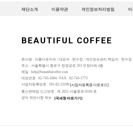
재단소개
이용약관
개인정보처리방침
이
BEAUTIFUL COFFEE
회사명 : 아름다운커피 / 대표자 : 한수정 / 개인정보관리 책임자 : 한수정
주소 : 서울특별시 종로구 창경궁로 263 우정타워 4층
메일 : help@beautifulcoffee.com
대표번호 : 02-743-1004 / FAX : 02-743-1773
사업자등록번호 : 101-82-23199
[사업자등록증 다운로드]
통신판매업 신고번호 : 제 2021-서울종로-0104 호
공익 위반사항 제보 :
[국세청 바로가기]