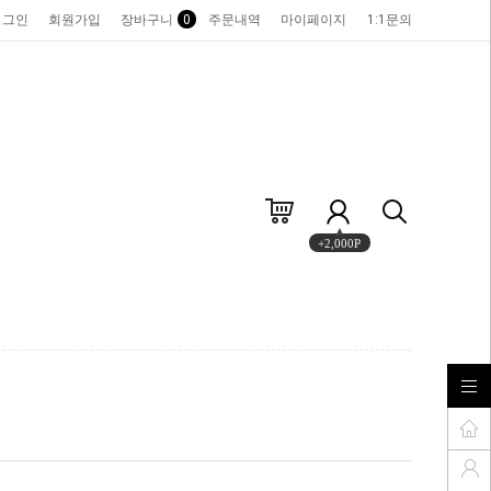
로그인
회원가입
장바구니
0
주문내역
마이페이지
1:1문의
+2,000P