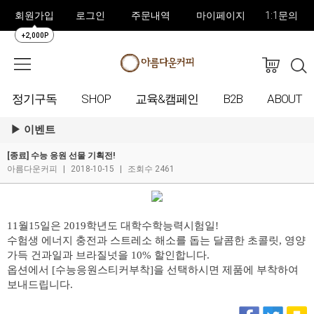
회원가입
로그인
주문내역
마이페이지
1:1문의
+2,000P
정기구독
SHOP
교육&캠페인
B2B
ABOUT
이벤트
[종료] 수능 응원 선물 기획전!
아름다운커피
|
2018-10-15
|
조회수 2461
11월15일은 2019학년도 대학수학능력시험일!
수험생 에너지 충전과 스트레소 해소를 돕는 달콤한 초콜릿, 영양
가득 건과일과 브라질넛을 10% 할인합니다.
옵션에서 [수능응원스티커부착]을 선택하시면 제품에 부착하여
보내드립니다.