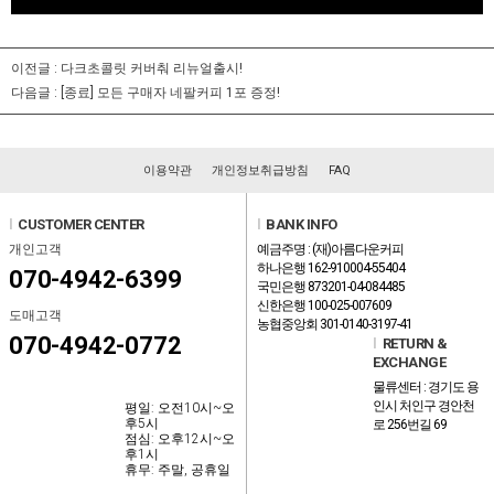
이전글 :
다크초콜릿 커버춰 리뉴얼출시!
다음글 :
[종료] 모든 구매자 네팔커피 1포 증정!
이용약관
개인정보취급방침
FAQ
l
CUSTOMER CENTER
l
BANK INFO
개인고객
예금주명 : (재)아름다운커피
하나은행 162-910004-55404
070-4942-6399
국민은행 873201-04-084485
신한은행 100-025-007609
도매고객
농협중앙회 301-0140-3197-41
070-4942-0772
l
RETURN &
EXCHANGE
물류센터 : 경기도 용
인시 처인구 경안천
평일: 오전10시~오
후5시
로 256번길 69
점심: 오후12시~오
후1시
휴무: 주말, 공휴일