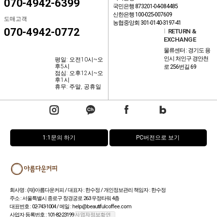
070-4942-6399
국민은행 873201-04-084485
신한은행 100-025-007609
도매고객
농협중앙회 301-0140-3197-41
070-4942-0772
l
RETURN &
EXCHANGE
물류센터 : 경기도 용
인시 처인구 경안천
평일: 오전10시~오
후5시
로 256번길 69
점심: 오후12시~오
후1시
휴무: 주말, 공휴일
1:1문의 하기
PC버전으로 보기
회사명 : (재)아름다운커피 / 대표자 : 한수정 / 개인정보관리 책임자 : 한수정
주소 : 서울특별시 종로구 창경궁로 263 우정타워 4층
대표번호 : 02-743-1004 / 메일 : help@beautifulcoffee.com
사업자 등록번호 : 101-82-23199