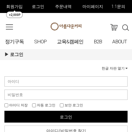
회원가입
로그인
주문내역
마이페이지
1:1문의
+2,000P
정기구독
SHOP
교육&캠페인
B2B
ABOUT
로그인
한글 자판 열기
아이디 저장
자동 로그인
보안 로그인
로그인
아이디/비밀번호 찾기