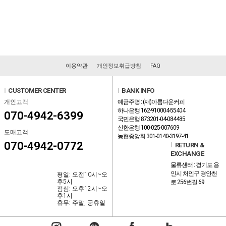
이용약관
개인정보취급방침
FAQ
l
CUSTOMER CENTER
l
BANK INFO
개인고객
예금주명 : (재)아름다운커피
하나은행 162-910004-55404
070-4942-6399
국민은행 873201-04-084485
신한은행 100-025-007609
도매고객
농협중앙회 301-0140-3197-41
070-4942-0772
l
RETURN &
EXCHANGE
물류센터 : 경기도 용
인시 처인구 경안천
평일: 오전10시~오
후5시
로 256번길 69
점심: 오후12시~오
후1시
휴무: 주말, 공휴일