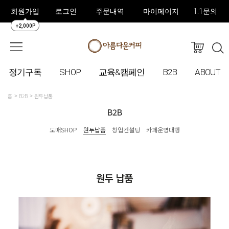
회원가입
로그인
주문내역
마이페이지
1:1문의
+2,000P
정기구독
SHOP
교육&캠페인
B2B
ABOUT
홈
B2B
원두납품
B2B
도매SHOP
원두납품
창업컨설팅
카페운영대행