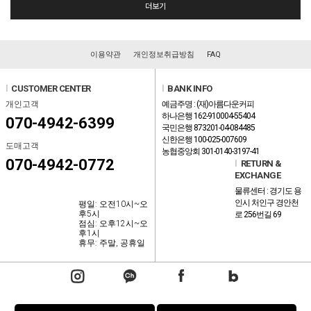
더보기
이용약관
개인정보취급방침
FAQ
l
CUSTOMER CENTER
l
BANK INFO
개인고객
예금주명 : (재)아름다운커피
하나은행 162-910004-55404
070-4942-6399
국민은행 873201-04-084485
신한은행 100-025-007609
도매고객
농협중앙회 301-0140-3197-41
070-4942-0772
l
RETURN &
EXCHANGE
물류센터 : 경기도 용
인시 처인구 경안천
평일: 오전10시~오
후5시
로 256번길 69
점심: 오후12시~오
후1시
휴무: 주말, 공휴일