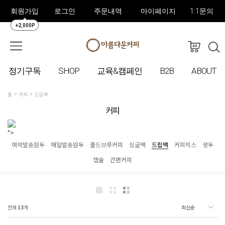
회원가입
로그인
주문내역
마이페이지
1:1문의
+2,000P
정기구독
SHOP
교육&캠페인
B2B
ABOUT
홈
커피
드립백
커피
">
예약발송원두
매일발송원두
콜드브루커피
싱글백
드립백
커피믹스
생두
캡슐
간편커피
전체
13
개