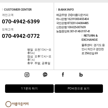
l
CUSTOMER CENTER
l
BANK INFO
개인고객
예금주명 : (재)아름다운커피
하나은행 162-910004-55404
070-4942-6399
국민은행 873201-04-084485
신한은행 100-025-007609
도매고객
농협중앙회 301-0140-3197-41
070-4942-0772
l
RETURN &
EXCHANGE
물류센터 : 경기도 용
인시 처인구 경안천
평일: 오전10시~오
후5시
로 256번길 69
점심: 오후12시~오
후1시
휴무: 주말, 공휴일
1:1문의 하기
PC버전으로 보기