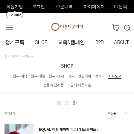
회원가입
로그인
주문내역
마이페이지
1:1문의
+2,000P
정기구독
SHOP
교육&캠페인
B2B
ABOUT
홈
SHOP
커피도구
SHOP
원두-예약
원두-매일
원두 - 1kg
생두
간편커피
먹거리
커피도구
선물과 답례품
이달의 이웃사촌
전체
7
개
EQUAL 이퀄 페이퍼머그 (레드/화이트)